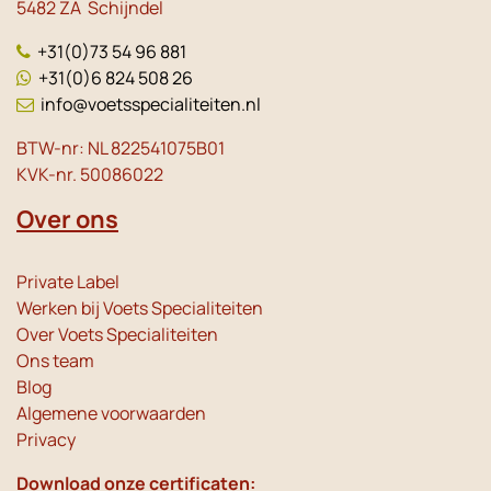
5482 ZA Schijndel
+31(0)73 54 96 881
+31(0)6 824 508 26
info@voetsspecialiteiten.nl
BTW-nr: NL 822541075B01
KVK-nr. 50086022
Over ons
Private Label
Werken bij Voets Specialiteiten
Over Voets Specialiteiten
Ons team
Blog
Algemene voorwaarden
Privacy
Download onze certificaten: