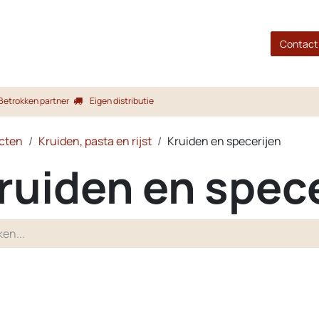
gina
Shop
Merken
Blog
Over ons
Service
Contact
Betrokken partner
Eigen distributie
cten
Kruiden, pasta en rijst
Kruiden en specerijen
ruiden en spec