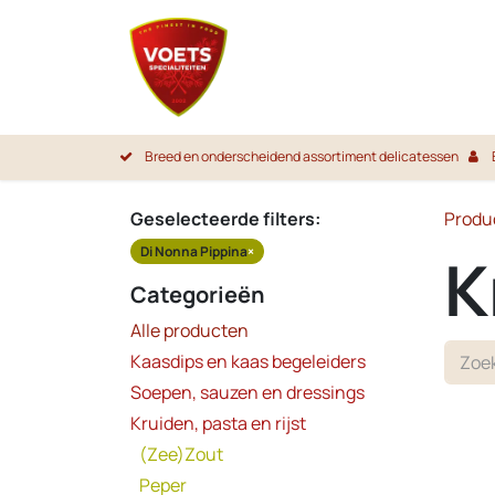
Overslaan naar inhoud
Startpa
Breed en onderscheidend assortiment delicatessen
Geselecteerde filters:
Produ
Di Nonna Pippina
×
K
Categorieën
Alle producten
Kaasdips en kaas begeleiders
Soepen, sauzen en dressings
Kruiden, pasta en rijst
(Zee)Zout
Peper