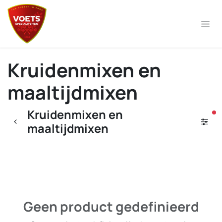
Overslaan naar inhoud
Kruidenmixen en
maaltijdmixen
Kruidenmixen en
ac
maaltijdmixen
Geen product gedefinieerd