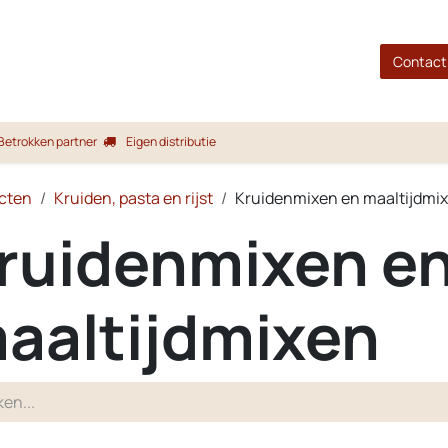
gina
Shop
Merken
Blog
Over ons
Service
Contact
Betrokken partner
Eigen distributie
cten
Kruiden, pasta en rijst
Kruidenmixen en maaltijdmi
ruidenmixen e
aaltijdmixen