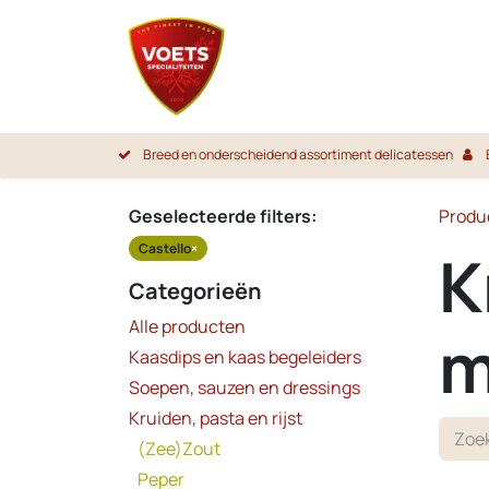
Overslaan naar inhoud
Startpa
Breed en onderscheidend assortiment delicatessen
Geselecteerde filters:
Produ
Castello
×
K
Categorieën
Alle producten
m
Kaasdips en kaas begeleiders
Soepen, sauzen en dressings
Kruiden, pasta en rijst
(Zee)Zout
Peper