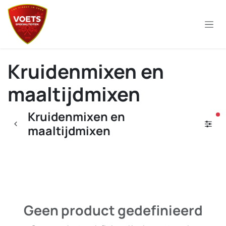
Overslaan naar inhoud
Kruidenmixen en
maaltijdmixen
Kruidenmixen en
ac
maaltijdmixen
Geen product gedefinieerd