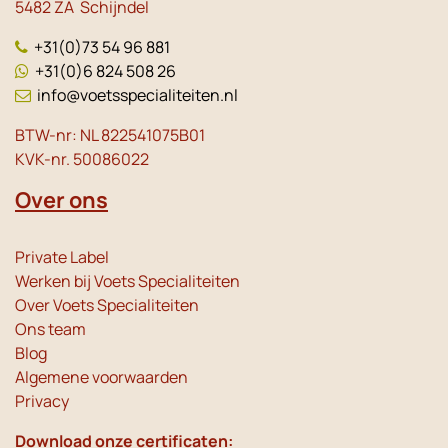
5482 ZA Schijndel
+31(0)73 54 96 881
+31(0)6 824 508 26
info@voetsspecialiteiten.nl
BTW-nr: NL 822541075B01
KVK-nr. 50086022
Over ons
Private Label
Werken bij Voets Specialiteiten
Over Voets Specialiteiten
Ons team
Blog
Algemene voorwaarden
Privacy
Download onze certificaten: