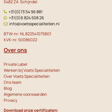
5482 ZA Schijndel
+31(0)73 54 96 881
+31(0)6 824 508 26
info@voetsspecialiteiten.nl
BTW-nr: NL 822541075B01
KVK-nr. 50086022
Over ons
Private Label
Werken bij Voets Specialiteiten
Over Voets Specialiteiten
Ons team
Blog
Algemene voorwaarden
Privacy
Download onze certificaten: