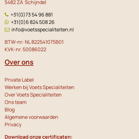
5482 ZA Schijndel
+31(0)73 54 96 881
+31(0)6 824 508 26
info@voetsspecialiteiten.nl
BTW-nr: NL 822541075B01
KVK-nr. 50086022
Over ons
Private Label
Werken bij Voets Specialiteiten
Over Voets Specialiteiten
Ons team
Blog
Algemene voorwaarden
Privacy
Download onze certificaten: