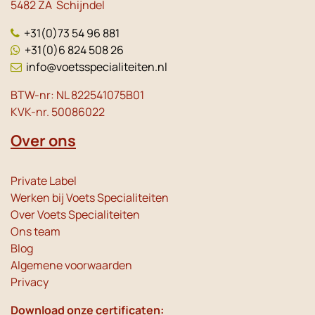
5482 ZA Schijndel
+31(0)73 54 96 881
+31(0)6 824 508 26
info@voetsspecialiteiten.nl
BTW-nr: NL 822541075B01
KVK-nr. 50086022
Over ons
Private Label
Werken bij Voets Specialiteiten
Over Voets Specialiteiten
Ons team
Blog
Algemene voorwaarden
Privacy
Download onze certificaten: