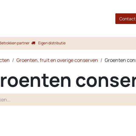
gina
Shop
Merken
Blog
Over ons
Service
Contact
Betrokken partner
Eigen distributie
cten
Groenten, fruit en overige conserven
Groenten con
roenten conse