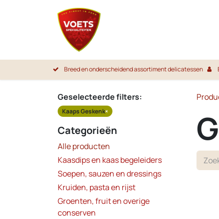
Overslaan naar inhoud
Startpa
Breed en onderscheidend assortiment delicatessen
Geselecteerde filters:
Produ
Kaaps Geskenk
×
G
Categorieën
Alle producten
Kaasdips en kaas begeleiders
Soepen, sauzen en dressings
Kruiden, pasta en rijst
Groenten, fruit en overige
conserven