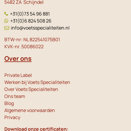
5482 ZA Schijndel
+31(0)73 54 96 881
+31(0)6 824 508 26
info@voetsspecialiteiten.nl
BTW-nr: NL 822541075B01
KVK-nr. 50086022
Over ons
Private Label
Werken bij Voets Specialiteiten
Over Voets Specialiteiten
Ons team
Blog
Algemene voorwaarden
Privacy
Download onze certificaten: