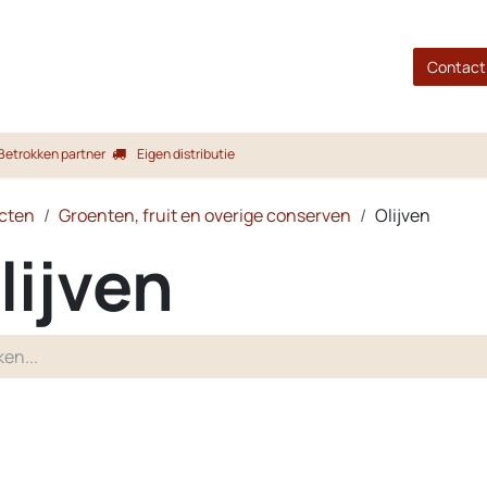
gina
Shop
Merken
Blog
Over ons
Service
Contact
Betrokken partner
Eigen distributie
cten
Groenten, fruit en overige conserven
Olijven
lijven