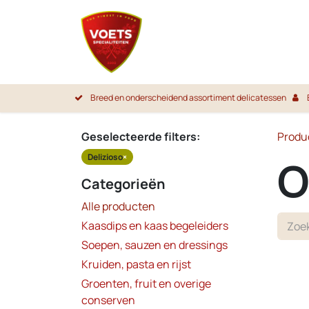
Overslaan naar inhoud
Startpa
Breed en onderscheidend assortiment delicatessen
Geselecteerde filters:
Produ
Delizioso
×
O
Categorieën
Alle producten
Kaasdips en kaas begeleiders
Soepen, sauzen en dressings
Kruiden, pasta en rijst
Groenten, fruit en overige
conserven