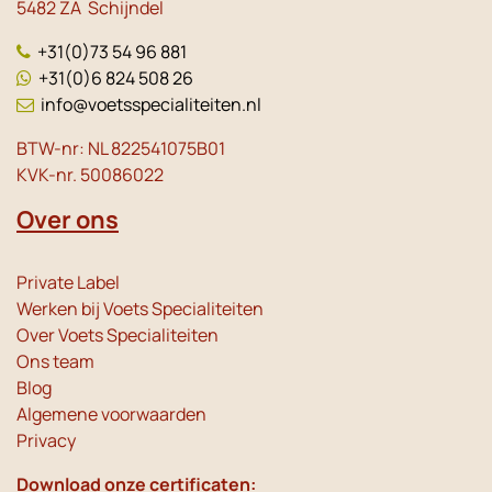
5482 ZA Schijndel
+31(0)73 54 96 881
+31(0)6 824 508 26
info@voetsspecialiteiten.nl
BTW-nr: NL 822541075B01
KVK-nr. 50086022
Over ons
Private Label
Werken bij Voets Specialiteiten
Over Voets Specialiteiten
Ons team
Blog
Algemene voorwaarden
Privacy
Download onze certificaten: