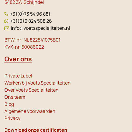
5482 ZA Schijndel
+31(0)73 54 96 881
+31(0)6 824 508 26
info@voetsspecialiteiten.nl
BTW-nr: NL 822541075B01
KVK-nr. 50086022
Over ons
Private Label
Werken bij Voets Specialiteiten
Over Voets Specialiteiten
Ons team
Blog
Algemene voorwaarden
Privacy
Download onze certificaten: