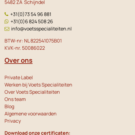
5482 ZA Schijndel
+31(0)73 54 96 881
+31(0)6 824 508 26
info@voetsspecialiteiten.nl
BTW-nr: NL 822541075B01
KVK-nr. 50086022
Over ons
Private Label
Werken bij Voets Specialiteiten
Over Voets Specialiteiten
Ons team
Blog
Algemene voorwaarden
Privacy
Download onze certificaten: