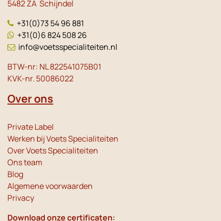
5482 ZA Schijndel
+31(0)73 54 96 881
+31(0)6 824 508 26
info@voetsspecialiteiten.nl
BTW-nr: NL 822541075B01
KVK-nr. 50086022
Over ons
Private Label
Werken bij Voets Specialiteiten
Over Voets Specialiteiten
Ons team
Blog
Algemene voorwaarden
Privacy
Download onze certificaten: