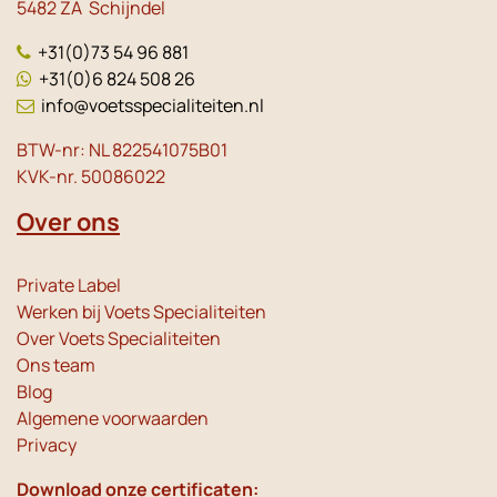
5482 ZA Schijndel
+31(0)73 54 96 881
+31(0)6 824 508 26
info@voetsspecialiteiten.nl
BTW-nr: NL 822541075B01
KVK-nr. 50086022
Over ons
Private Label
Werken bij Voets Specialiteiten
Over Voets Specialiteiten
Ons team
Blog
Algemene voorwaarden
Privacy
Download onze certificaten: