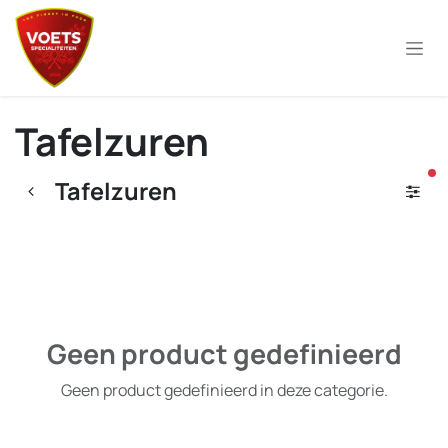
Overslaan naar inhoud
Tafelzuren
ac
Tafelzuren
Geen product gedefinieerd
Geen product gedefinieerd in deze categorie.