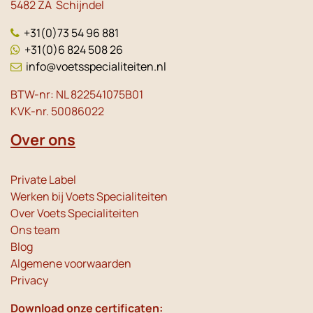
5482 ZA Schijndel
+31(0)73 54 96 881
+31(0)6 824 508 26
info@voetsspecialiteiten.nl
BTW-nr: NL 822541075B01
KVK-nr. 50086022
Over ons
Private Label
Werken bij Voets Specialiteiten
Over Voets Specialiteiten
Ons team
Blog
Algemene voorwaarden
Privacy
Download onze certificaten: