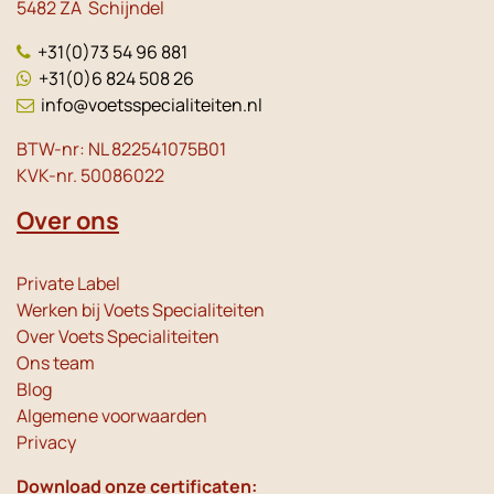
5482 ZA Schijndel
+31(0)73 54 96 881
+31(0)6 824 508 26
info@voetsspecialiteiten.nl
BTW-nr: NL 822541075B01
KVK-nr. 50086022
Over ons
Private Label
Werken bij Voets Specialiteiten
Over Voets Specialiteiten
Ons team
Blog
Algemene voorwaarden
Privacy
Download onze certificaten: