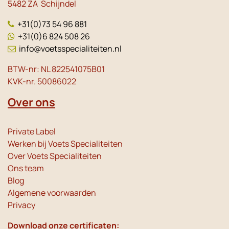
5482 ZA Schijndel
+31(0)73 54 96 881
+31(0)6 824 508 26
info@voetsspecialiteiten.nl
BTW-nr: NL 822541075B01
KVK-nr. 50086022
Over ons
Private Label
Werken bij Voets Specialiteiten
Over Voets Specialiteiten
Ons team
Blog
Algemene voorwaarden
Privacy
Download onze certificaten: