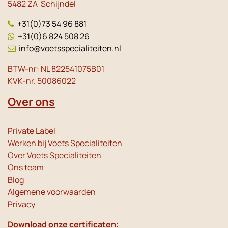
5482 ZA Schijndel
+31(0)73 54 96 881
+31(0)6 824 508 26
info@voetsspecialiteiten.nl
BTW-nr: NL 822541075B01
KVK-nr. 50086022
Over ons
Private Label
Werken bij Voets Specialiteiten
Over Voets Specialiteiten
Ons team
Blog
Algemene voorwaarden
Privacy
Download onze certificaten: