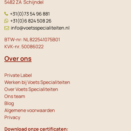
5482 ZA Schijndel
+31(0)73 54 96 881
+31(0)6 824 508 26
info@voetsspecialiteiten.nl
BTW-nr: NL 822541075B01
KVK-nr. 50086022
Over ons
Private Label
Werken bij Voets Specialiteiten
Over Voets Specialiteiten
Ons team
Blog
Algemene voorwaarden
Privacy
Download onze certificaten: