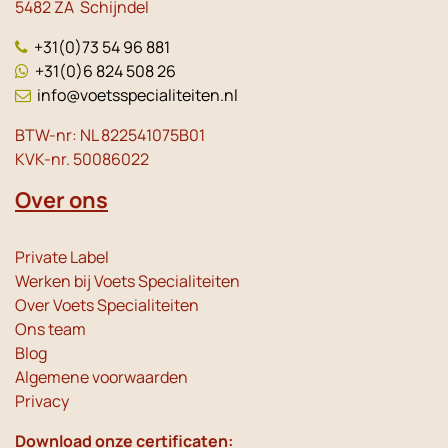
5482 ZA Schijndel
+31(0)73 54 96 881
+31(0)6 824 508 26
info@voetsspecialiteiten.nl
BTW-nr: NL 822541075B01
KVK-nr. 50086022
Over ons
Private Label
Werken bij Voets Specialiteiten
Over Voets Specialiteiten
Ons team
Blog
Algemene voorwaarden
Privacy
Download onze certificaten: