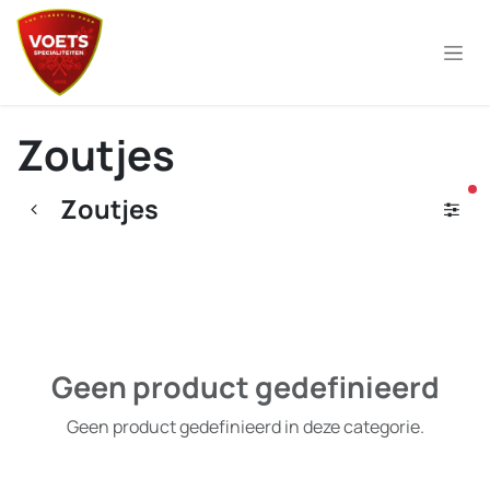
Overslaan naar inhoud
Zoutjes
ac
Zoutjes
Geen product gedefinieerd
Geen product gedefinieerd in deze categorie.