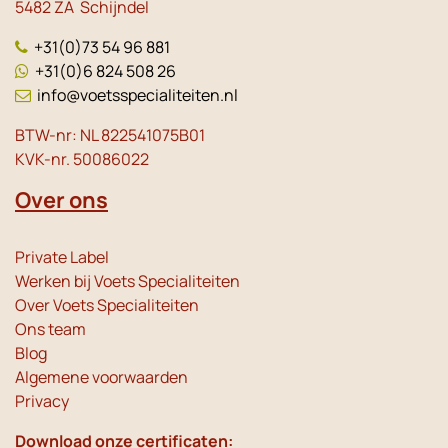
5482 ZA Schijndel
+31(0)73 54 96 881
+31(0)6 824 508 26
info@voetsspecialiteiten.nl
BTW-nr: NL 822541075B01
KVK-nr. 50086022
Over ons
Private Label
Werken bij Voets Specialiteiten
Over Voets Specialiteiten
Ons team
Blog
Algemene voorwaarden
Privacy
Download onze certificaten: