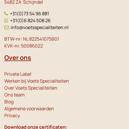
5482 ZA Schijndel
+31(0)73 54 96 881
+31(0)6 824 508 26
info@voetsspecialiteiten.nl
BTW-nr: NL 822541075B01
KVK-nr. 50086022
Over ons
Private Label
Werken bij Voets Specialiteiten
Over Voets Specialiteiten
Ons team
Blog
Algemene voorwaarden
Privacy
Download onze certificaten: