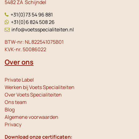
5482 ZA Schijndel
+31(0)73 54 96 881
+31(0)6 824 508 26
info@voetsspecialiteiten.nl
BTW-nr: NL 822541075B01
KVK-nr. 50086022
Over ons
Private Label
Werken bij Voets Specialiteiten
Over Voets Specialiteiten
Ons team
Blog
Algemene voorwaarden
Privacy
Download onze certificaten: