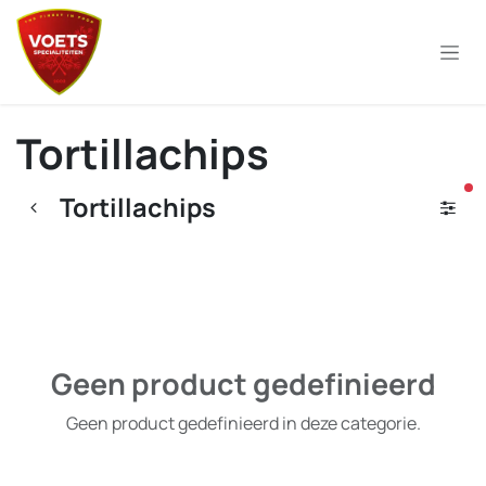
Overslaan naar inhoud
Tortillachips
ac
Tortillachips
Geen product gedefinieerd
Geen product gedefinieerd in deze categorie.