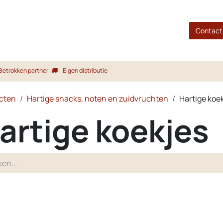
gina
Shop
Merken
Blog
Over ons
Service
Contact
Betrokken partner
Eigen distributie
cten
Hartige snacks, noten en zuidvruchten
Hartige koe
artige koekjes