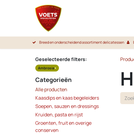
Overslaan naar inhoud
Startpa
Breed en onderscheidend assortiment delicatessen
Geselecteerde filters:
Produ
Ambrosia
×
H
Categorieën
Alle producten
Kaasdips en kaas begeleiders
Soepen, sauzen en dressings
Kruiden, pasta en rijst
Groenten, fruit en overige
conserven