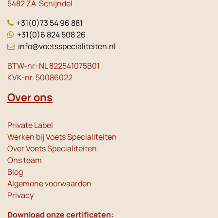
5482 ZA Schijndel
+31(0)73 54 96 881
+31(0)6 824 508 26
info@voetsspecialiteiten.nl
BTW-nr: NL 822541075B01
KVK-nr. 50086022
Over ons
Private Label
Werken bij Voets Specialiteiten
Over Voets Specialiteiten
Ons team
Blog
Algemene voorwaarden
Privacy
Download onze certificaten: