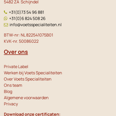
5482 ZA Schijndel
+31(0)73 54 96 881
+31(0)6 824 508 26
info@voetsspecialiteiten.nl
BTW-nr: NL 822541075B01
KVK-nr. 50086022
Over ons
Private Label
Werken bij Voets Specialiteiten
Over Voets Specialiteiten
Ons team
Blog
Algemene voorwaarden
Privacy
Download onze certificaten: