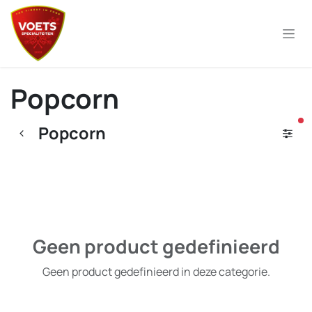
Overslaan naar inhoud
Popcorn
ac
Popcorn
Geen product gedefinieerd
Geen product gedefinieerd in deze categorie.