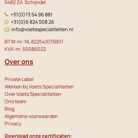
5482 ZA Schijndel
+31(0)73 54 96 881
+31(0)6 824 508 26
info@voetsspecialiteiten.nl
BTW-nr: NL 822541075B01
KVK-nr. 50086022
Over ons
Private Label
Werken bij Voets Specialiteiten
Over Voets Specialiteiten
Ons team
Blog
Algemene voorwaarden
Privacy
Download onze certificaten: