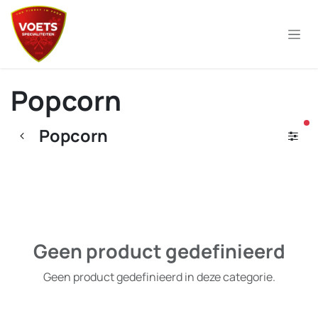
Overslaan naar inhoud
Popcorn
ac
Popcorn
Geen product gedefinieerd
Geen product gedefinieerd in deze categorie.