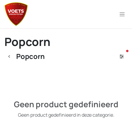
Overslaan naar inhoud
Popcorn
ac
Popcorn
Geen product gedefinieerd
Geen product gedefinieerd in deze categorie.