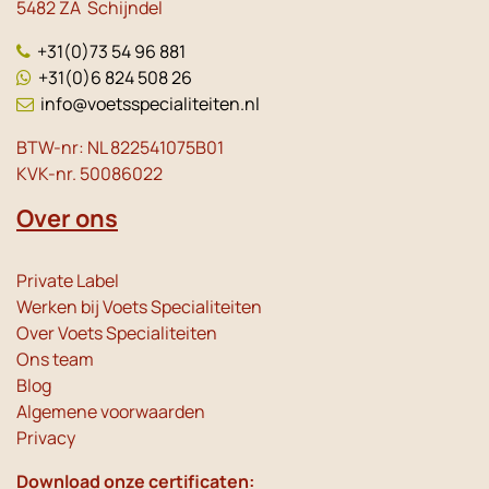
5482 ZA Schijndel
+31(0)73 54 96 881
+31(0)6 824 508 26
info@voetsspecialiteiten.nl
BTW-nr: NL 822541075B01
KVK-nr. 50086022
Over ons
Private Label
Werken bij Voets Specialiteiten
Over Voets Specialiteiten
Ons team
Blog
Algemene voorwaarden
Privacy
Download onze certificaten: