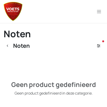
Overslaan naar inhoud
Noten
ac
Noten
Geen product gedefinieerd
Geen product gedefinieerd in deze categorie.