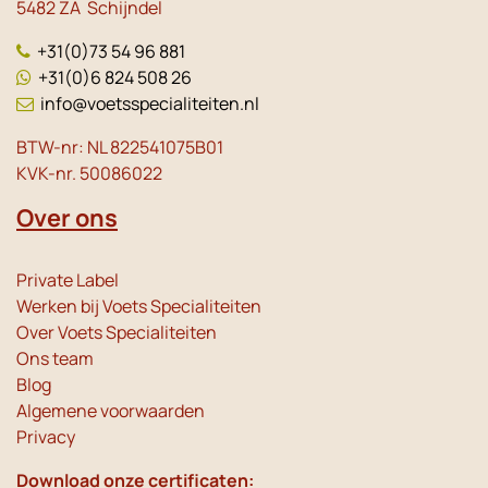
5482 ZA Schijndel
+31(0)73 54 96 881
+31(0)6 824 508 26
info@voetsspecialiteiten.nl
BTW-nr: NL 822541075B01
KVK-nr. 50086022
Over ons
Private Label
Werken bij Voets Specialiteiten
Over Voets Specialiteiten
Ons team
Blog
Algemene voorwaarden
Privacy
Download onze certificaten: