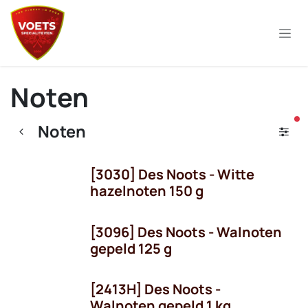
Overslaan naar inhoud
Noten
ac
Noten
[3030] Des Noots - Witte
hazelnoten 150 g
[3096] Des Noots - Walnoten
gepeld 125 g
[2413H] Des Noots -
Walnoten gepeld 1 kg