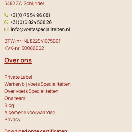
5482 ZA Schijndel
+31(0)73 54 96 881
+31(0)6 824 508 26
info@voetsspecialiteiten.nl
BTW-nr: NL 822541075B01
KVK-nr. 50086022
Over ons
Private Label
Werken bij Voets Specialiteiten
Over Voets Specialiteiten
Ons team
Blog
Algemene voorwaarden
Privacy
Download onze certificaten: