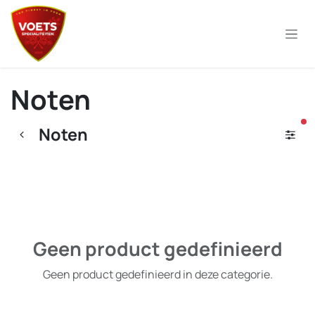
Overslaan naar inhoud
Noten
ac
Noten
Geen product gedefinieerd
Geen product gedefinieerd in deze categorie.