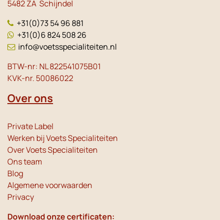
5482 ZA Schijndel
+31(0)73 54 96 881
+31(0)6 824 508 26
info@voetsspecialiteiten.nl
BTW-nr: NL 822541075B01
KVK-nr. 50086022
Over ons
Private Label
Werken bij Voets Specialiteiten
Over Voets Specialiteiten
Ons team
Blog
Algemene voorwaarden
Privacy
Download onze certificaten: