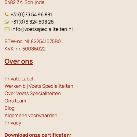
5482 ZA Schijndel
+31(0)73 54 96 881
+31(0)6 824 508 26
info@voetsspecialiteiten.nl
BTW-nr: NL 822541075B01
KVK-nr. 50086022
Over ons
Private Label
Werken bij Voets Specialiteiten
Over Voets Specialiteiten
Ons team
Blog
Algemene voorwaarden
Privacy
Download onze certificaten: