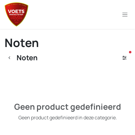
Overslaan naar inhoud
Noten
ac
Noten
Geen product gedefinieerd
Geen product gedefinieerd in deze categorie.