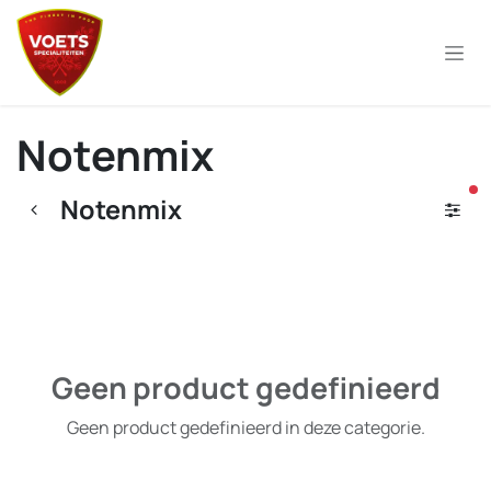
Overslaan naar inhoud
Notenmix
ac
Notenmix
Geen product gedefinieerd
Geen product gedefinieerd in deze categorie.