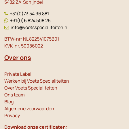
5482 ZA Schijndel
+31(0)73 54 96 881
+31(0)6 824 508 26
info@voetsspecialiteiten.nl
BTW-nr: NL 822541075B01
KVK-nr. 50086022
Over ons
Private Label
Werken bij Voets Specialiteiten
Over Voets Specialiteiten
Ons team
Blog
Algemene voorwaarden
Privacy
Download onze certificaten: