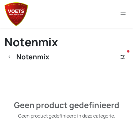
Overslaan naar inhoud
Notenmix
ac
Notenmix
Geen product gedefinieerd
Geen product gedefinieerd in deze categorie.