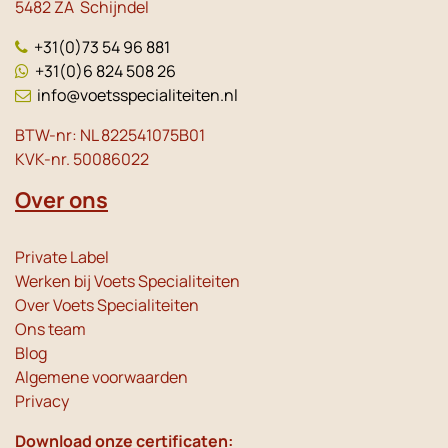
5482 ZA Schijndel
+31(0)73 54 96 881
+31(0)6 824 508 26
info@voetsspecialiteiten.nl
BTW-nr: NL 822541075B01
KVK-nr. 50086022
Over ons
Private Label
Werken bij Voets Specialiteiten
Over Voets Specialiteiten
Ons team
Blog
Algemene voorwaarden
Privacy
Download onze certificaten: