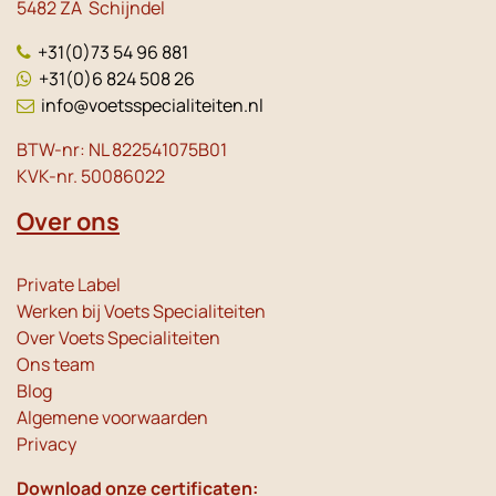
5482 ZA Schijndel
+31(0)73 54 96 881
+31(0)6 824 508 26
info@voetsspecialiteiten.nl
BTW-nr: NL 822541075B01
KVK-nr. 50086022
Over ons
Private Label
Werken bij Voets Specialiteiten
Over Voets Specialiteiten
Ons team
Blog
Algemene voorwaarden
Privacy
Download onze certificaten: