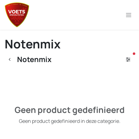
Overslaan naar inhoud
Notenmix
ac
Notenmix
Geen product gedefinieerd
Geen product gedefinieerd in deze categorie.