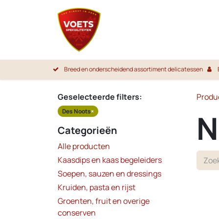
Overslaan naar inhoud
Startpa
Breed en onderscheidend assortiment delicatessen
Geselecteerde filters:
Produ
Des Noots
×
N
Categorieën
Alle producten
Kaasdips en kaas begeleiders
Soepen, sauzen en dressings
Kruiden, pasta en rijst
Groenten, fruit en overige
conserven