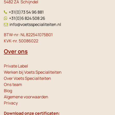
5482 ZA Schijndel
+31(0)73 54 96 881
+31(0)6 824 508 26
info@voetsspecialiteiten.nl
BTW-nr: NL 822541075B01
KVK-nr. 50086022
Over ons
Private Label
Werken bij Voets Specialiteiten
Over Voets Specialiteiten
Ons team
Blog
Algemene voorwaarden
Privacy
Download onze certificaten: