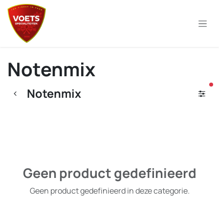
Overslaan naar inhoud
Notenmix
ac
Notenmix
Geen product gedefinieerd
Geen product gedefinieerd in deze categorie.