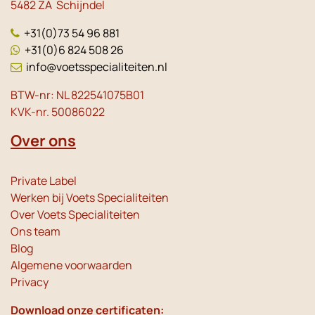
5482 ZA Schijndel
+31(0)73 54 96 881
+31(0)6 824 508 26
info@voetsspecialiteiten.nl
BTW-nr: NL 822541075B01
KVK-nr. 50086022
Over ons
Private Label
Werken bij Voets Specialiteiten
Over Voets Specialiteiten
Ons team
Blog
Algemene voorwaarden
Privacy
Download onze certificaten: