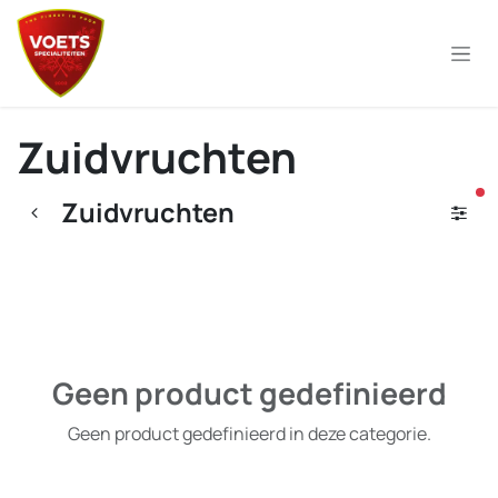
Overslaan naar inhoud
Zuidvruchten
ac
Zuidvruchten
Geen product gedefinieerd
Geen product gedefinieerd in deze categorie.