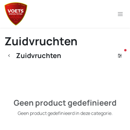
Overslaan naar inhoud
Zuidvruchten
ac
Zuidvruchten
Geen product gedefinieerd
Geen product gedefinieerd in deze categorie.