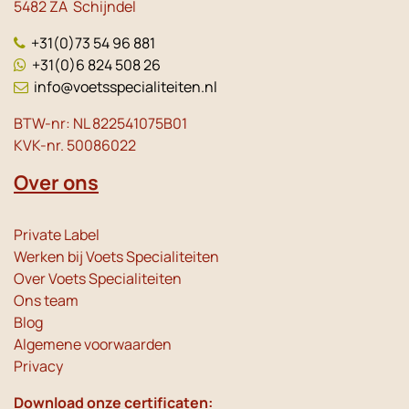
5482 ZA Schijndel
+31(0)73 54 96 881
+31(0)6 824 508 26
info@voetsspecialiteiten.nl
BTW-nr: NL 822541075B01
KVK-nr. 50086022
Over ons
Private Label
Werken bij Voets Specialiteiten
Over Voets Specialiteiten
Ons team
Blog
Algemene voorwaarden
Privacy
Download onze certificaten: