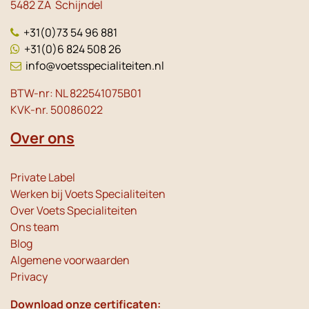
5482 ZA Schijndel
+31(0)73 54 96 881
+31(0)6 824 508 26
info@voetsspecialiteiten.nl
BTW-nr: NL 822541075B01
KVK-nr. 50086022
Over ons
Private Label
Werken bij Voets Specialiteiten
Over Voets Specialiteiten
Ons team
Blog
Algemene voorwaarden
Privacy
Download onze certificaten: