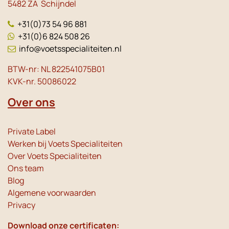
5482 ZA Schijndel
+31(0)73 54 96 881
+31(0)6 824 508 26
info@voetsspecialiteiten.nl
BTW-nr: NL 822541075B01
KVK-nr. 50086022
Over ons
Private Label
Werken bij Voets Specialiteiten
Over Voets Specialiteiten
Ons team
Blog
Algemene voorwaarden
Privacy
Download onze certificaten: