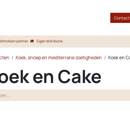
gina
Shop
Merken
Blog
Over ons
Service
Contact
Betrokken partner
Eigen distributie
cten
Koek, snoep en mediterrane zoetigheden
Koek en C
oek en Cake