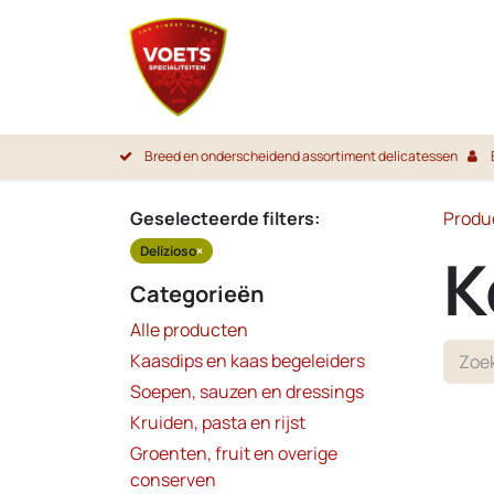
Overslaan naar inhoud
Startpa
Breed en onderscheidend assortiment delicatessen
Geselecteerde filters:
Produ
Delizioso
×
K
Categorieën
Alle producten
Kaasdips en kaas begeleiders
Soepen, sauzen en dressings
Kruiden, pasta en rijst
Groenten, fruit en overige
conserven