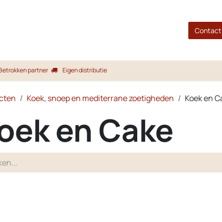
gina
Shop
Merken
Blog
Over ons
Service
Contact
Betrokken partner
Eigen distributie
cten
Koek, snoep en mediterrane zoetigheden
Koek en C
oek en Cake