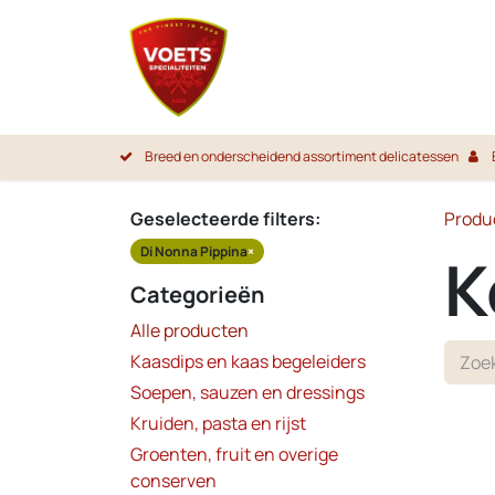
Overslaan naar inhoud
Startpa
Breed en onderscheidend assortiment delicatessen
Geselecteerde filters:
Produ
Di Nonna Pippina
×
K
Categorieën
Alle producten
Kaasdips en kaas begeleiders
Soepen, sauzen en dressings
Kruiden, pasta en rijst
Groenten, fruit en overige
conserven