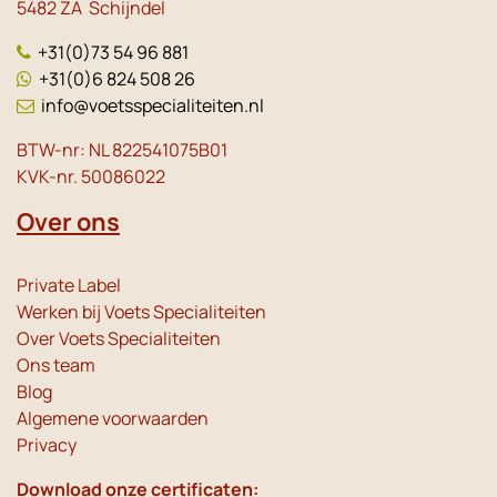
5482 ZA Schijndel
+31(0)73 54 96 881
+31(0)6 824 508 26
info@voetsspecialiteiten.nl
BTW-nr: NL 822541075B01
KVK-nr. 50086022
Over ons
Private Label
Werken bij Voets Specialiteiten
Over Voets Specialiteiten
Ons team
Blog
Algemene voorwaarden
Privacy
Download onze certificaten: