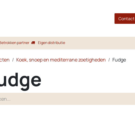
gina
Shop
Merken
Blog
Over ons
Service
Contact
Betrokken partner
Eigen distributie
cten
Koek, snoep en mediterrane zoetigheden
Fudge
udge