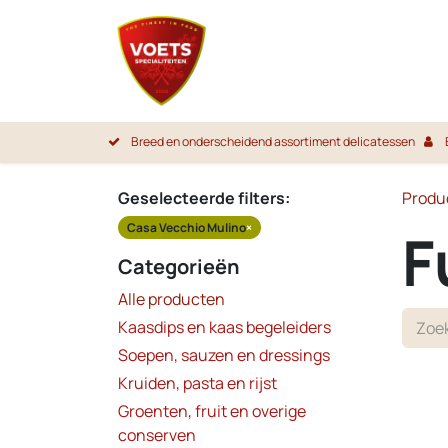
Overslaan naar inhoud
Startpa
Breed en onderscheidend assortiment delicatessen
Geselecteerde filters:
Produ
Casa Vecchio Mulino
×
F
Categorieën
Alle producten
Kaasdips en kaas begeleiders
Soepen, sauzen en dressings
Kruiden, pasta en rijst
Groenten, fruit en overige
conserven