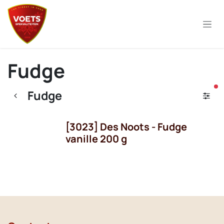
Overslaan naar inhoud
Fudge
ac
Fudge
[3023] Des Noots - Fudge
vanille 200 g