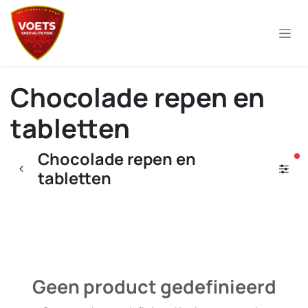
Overslaan naar inhoud
Chocolade repen en
tabletten
Chocolade repen en
ac
tabletten
Geen product gedefinieerd